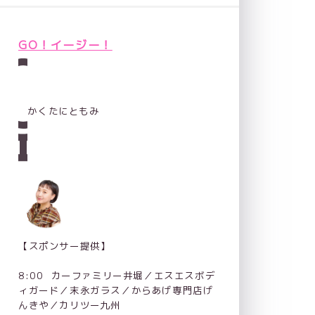
GO！イージー！
かくたにともみ
【スポンサー提供】
8:00  カーファミリー井堀／エスエスボデ
ィガード／末永ガラス／からあげ専門店げ
んきや／カリツー九州