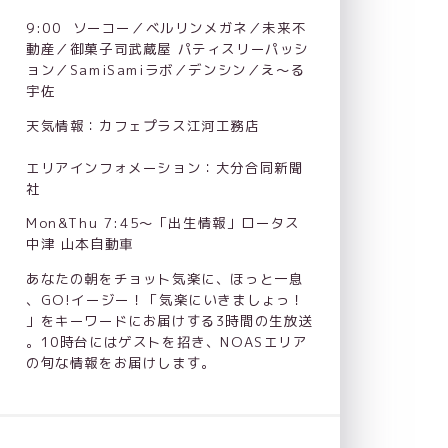
9:00  ソーコー／ベルリンメガネ／未来不
動産／御菓子司武蔵屋 パティスリーパッシ
ョン／SamiSamiラボ／デンシン／え～る
宇佐
天気情報：カフェプラス江河工務店
エリアインフォメーション：大分合同新聞
社
Mon&Thu 7:45～「出生情報」ロータス
中津 山本自動車
あなたの朝をチョット気楽に、ほっと一息
、GO!イージー！「気楽にいきましょっ！
」をキーワードにお届けする3時間の生放送
。10時台にはゲストを招き、NOASエリア
の旬な情報をお届けします。