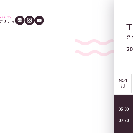
ONALITY
ナリティ
T
タ
20
MON
月
05:00
｜
07:30