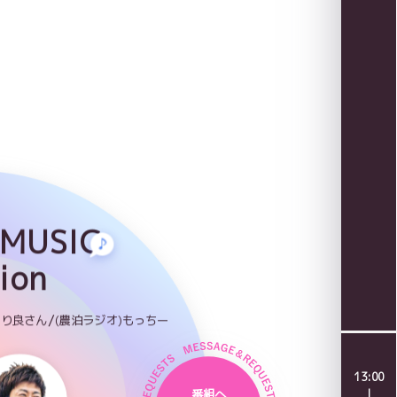
 MUSIC
ion
/
らり良さん
(農泊ラジオ)もっちー
13:00
｜
番組へ