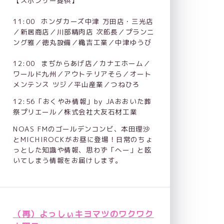
【スポンサー提供】
11:00  ホンダカーズ中津 万田店・三光店
／新居商店／川部精肉店 次郎長／プランニ
ング雅／徳丸設備／穐吉工業／中津ゆうび
12:00  まぢからあげ店／カナエホーム／
ワールド九州／アウトテリアそら／オート
メンテンス ツジ／平山産業／つねひろ
12:56「おくやみ情報」by JAおおいた葬
祭プリエール／株式会社大友石材工業
NOAS FMのゴールデンコンビ、本田理沙
とMICHIROCKがお昼に登場！日常のちょ
っとした知識や情報、思わず「へー」と呟
いてしまう情報をお届けします。
（再）よっしぃキヨマツのワクワク