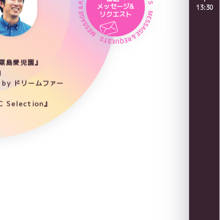
メッセージ&
13:30
リクエスト
 粟島愛児園』
』
by ドリームファー
 Selection』