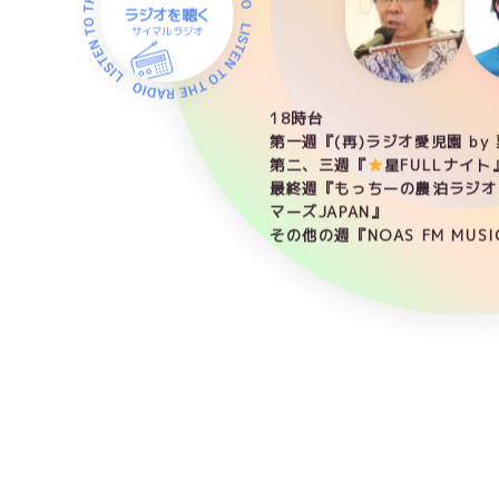
ラジオを聴く
サイマルラジオ
18時台
第一週『(再)ラジオ愛児園 by
第二、三週『
星FULLナイト
最終週『もっちーの農泊ラジオ 
マーズJAPAN』
その他の週『NOAS FM MUSIC