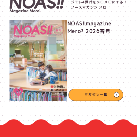
ジモト4世代をメロメロにする！
ノースマガジン メロ
NOAS!!magazine
Mero² 2026春号
マガジン一覧