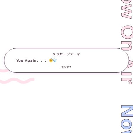
Now On 
メッセージテーマ
See You Again．．．
18:07