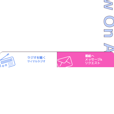
Now On 
番組へ
ラジオを聴く
メッセージ
&
サイマルラジオ
リクエスト