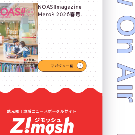
Now On 
NOAS!!magazine
Mero² 2026春号
マガジン一覧
地元発！地域ニュースポータルサイト