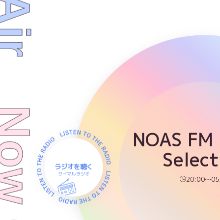
w On Air
NOAS FM
Select
ラジオを聴く
サイマルラジオ
20:00～05