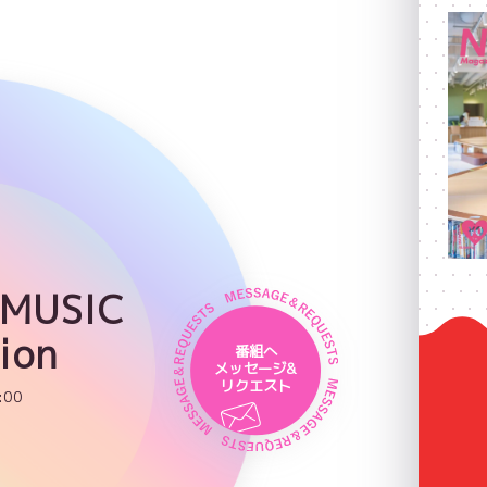
 MUSIC
ion
番組へ
メッセージ&
リクエスト
:00