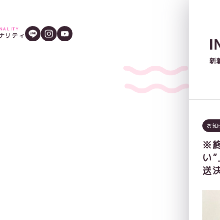
ONALITY
ナリティ
I
新
お知
※
い”
送決