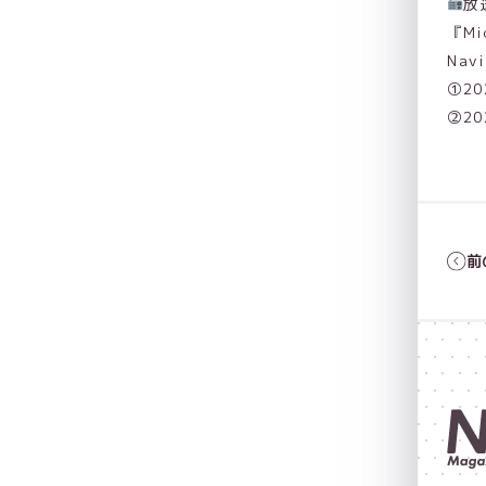
放
『Mi
Nav
①20
②20
前