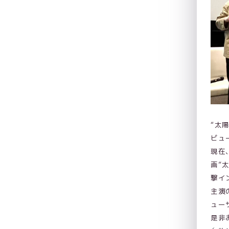
“太
ビュー
現在
画”
撃イ
主演
ュー
是非