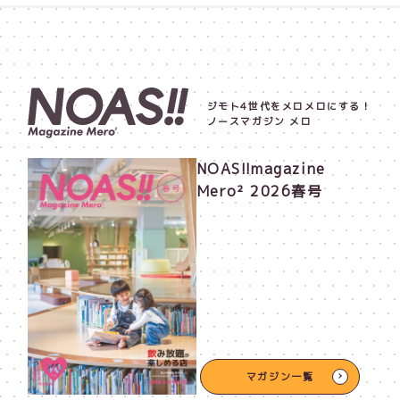
ジモト4世代をメロメロにする！
ノースマガジン メロ
NOAS!!magazine
Mero² 2026春号
マガジン一覧