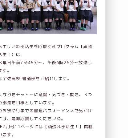
ASエリアの部活生を応援するプログラム【頑張
活生！】は、
水曜日午前7時45分～、午後6時25分～放送し
ます。
は宇佐高校 書道部をご紹介します。
人なりをモットーに意識・気づき・動き、３つ
の部是を目標としています。
のお祭や行事での書道パフォーマンスで見かけ
には、是非応援してくださいね。
ICE7月号11ページには【頑張れ部活生！】掲載
います。