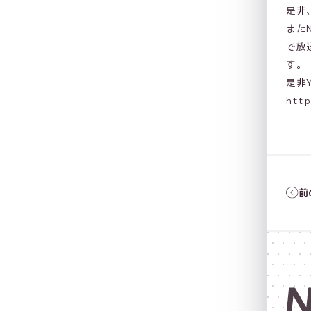
是非
また
で放
す。
是非
htt
前