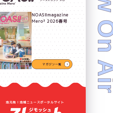
Now On 
ノースマガジン メロ
NOAS!!magazine
Mero² 2026春号
マガジン一覧
地元発！地域ニュースポータルサイト