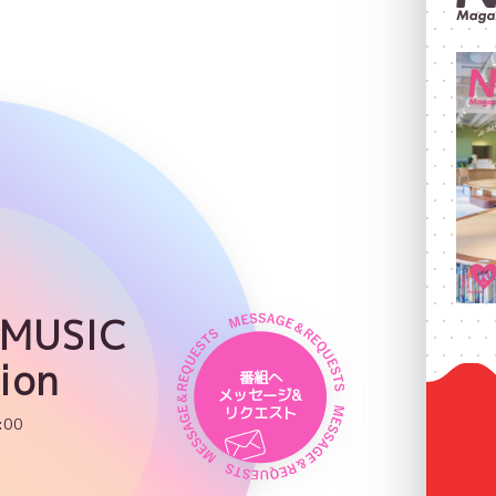
 MUSIC
ion
番組へ
メッセージ&
リクエスト
:00