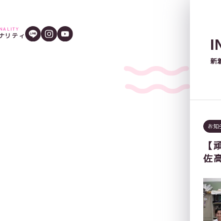
ONALITY
ナリティ
I
新
お知
【
佐