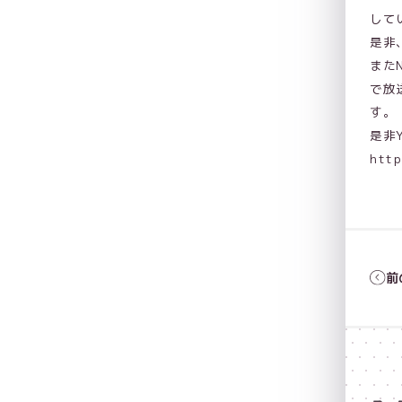
して
是非
また
で放
す。
是非
htt
前