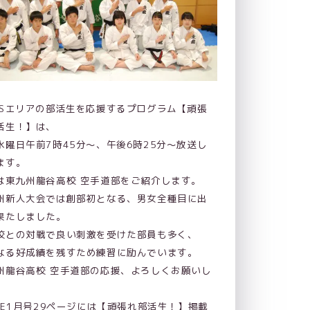
ASエリアの部活生を応援するプログラム【頑張
活生！】は、
水曜日午前7時45分～、午後6時25分～放送し
ます。
は東九州龍谷高校 空手道部をご紹介します。
州新人大会では創部初となる、男女全種目に出
果たしました。
校との対戦で良い刺激を受けた部員も多く、
なる好成績を残すため練習に励んでいます。
州龍谷高校 空手道部の応援、よろしくお願いし
。
ICE1月号29ページには【頑張れ部活生！】掲載