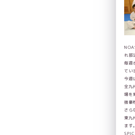
NO
れ部
毎週
てい
今週
全九
場を
強豪
さら
東九
ます
SP