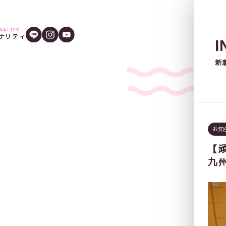
ONALITY
ナリティ
I
新
お知
【
九