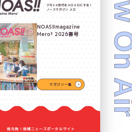
Now On 
ジモト4世代をメロメロにする！
ノースマガジン メロ
NOAS!!magazine
Mero² 2026春号
マガジン一覧
地元発！地域ニュースポータルサイト