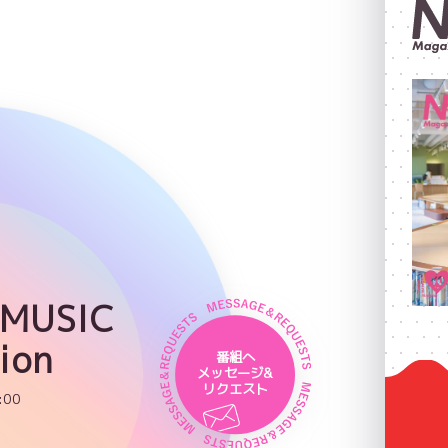
 MUSIC
ion
番組へ
メッセージ&
リクエスト
:00