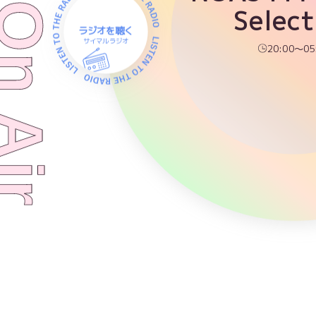
w On Air
Select
ラジオを聴く
サイマルラジオ
20:00～05