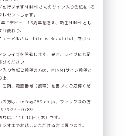
ブを行いますMINMIさんのサイン入り色紙を1名
プレゼントします。
17年にデビュー15周年を控え、新生MINMIとし
まれ変わり、
ニューアルバム「Life is Beautiful」を引っ
マンライブを開催します。是非、ライブにも足
運びください。
ン入り色紙ご希望の方は、MINMIサイン希望と
の上、
、住所、電話番号（携帯）を書いてご応募くだ
。
の方は、info@789.co.jp、ファックスの方
979‐27－0789
切りは、11月10日（木）です。
タジオまでお越しいただける方に限ります。