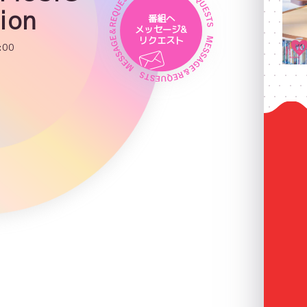
ion
番組へ
メッセージ&
リクエスト
:00