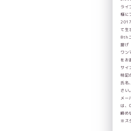
ライ
様に
20
て生
8th
提げ
ワン
をお
サイ
明記
氏名
さい
メール
は、0
締め
※ス