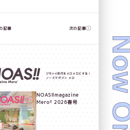
の記事
次の記事
ジモト4世代をメロメロにする！
ノースマガジン メロ
NOAS!!magazine
Mero² 2026春号