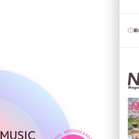
前
 MUSIC