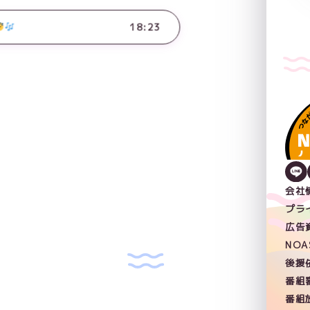
18:23
会社
プラ
広告
NO
後援
番組
番組