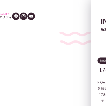
ONALITY
ナリティ
I
新
お知
【7
NO
を放
「7
・モ