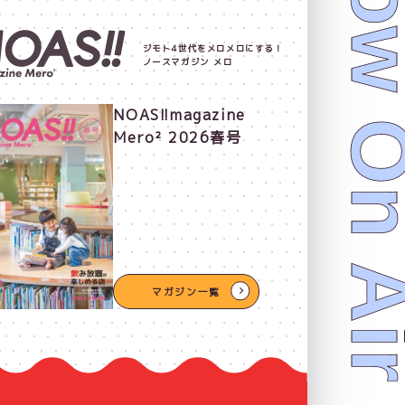
Now On 
ジモト4世代をメロメロにする！
ノースマガジン メロ
NOAS!!magazine
Mero² 2026春号
マガジン一覧