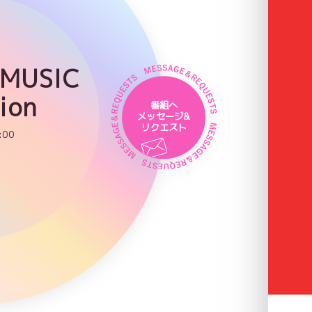
 MUSIC
ion
番組へ
メッセージ&
リクエスト
:00