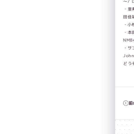
～/ 
・亜寿
田佳
・小松
・本
NMB
・サン
Joh
どう
前