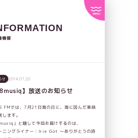
NFORMATION
着情報
2014.07.20
らせ
8musiq】放送のお知らせ
AS FMでは、7月21日海の日に、海に因んだ楽曲
送します。
8musiq」と題して今回お届けするのは、
ーニングライナー：Irie Got ～ありがとうの詩