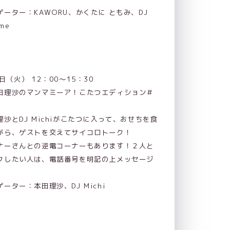
ゲーター：KAWORU、かくたに ともみ、DJ
me
日（火） 12：00～15：30
田理沙のマンマミーア！こたつエディション＃
】
理沙とDJ Michiがこたつに入って、おせちを食
がら、ゲストを交えてサイコロトーク！
ナーさんとの逆電コーナーもあります！２人と
クしたい人は、電話番号を明記の上メッセージ
ゲーター：本田理沙、DJ Michi