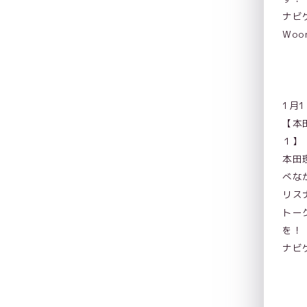
ナビ
Woo
1月1
【本
１
本田
べな
リス
トー
を！
ナビ