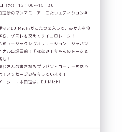
日（水） 12：00～15：30
田理沙のマンマミーア！こたつエディション＃
理沙とDJ Michiがこたつに入って、みかんを食
がら、ゲストを交えてサイコロトーク！
ハミュージックレヴォリューション ジャパン
イナル出場目前！「ななみ」ちゃんのトーク＆
奏も！
理沙さんの書き初めプレゼントコーナーもあり
よ！メッセージお待ちしています！
ゲーター：本田理沙、DJ Michi