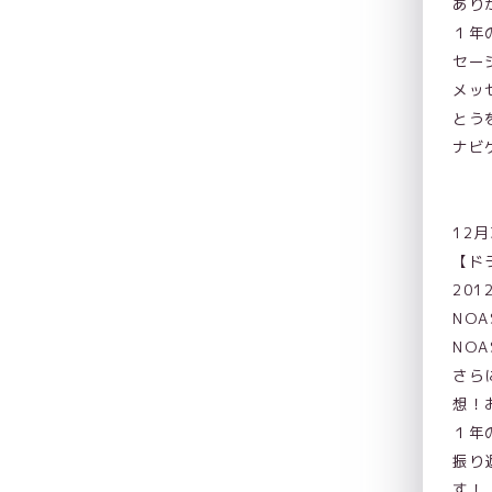
あり
１年
セー
メッ
とう
ナビゲ
12
【ド
20
NO
NO
さら
想！
１年
振り
す！