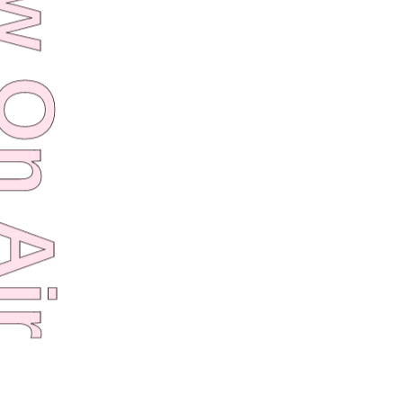
w On Air