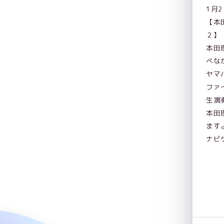
1月2
【本
２】
本田
べな
ヤマ
ファ
生演
本田
ます
ナビ