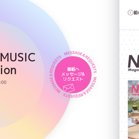
前
 MUSIC
ion
番組へ
メッセージ&
リクエスト
:00