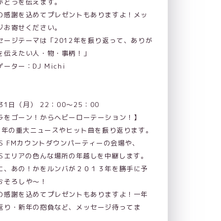
がとうを伝えます。
の感謝を込めてプレゼントもありますよ！メッ
ジお寄せください。
セージテーマは「2012年を振り返って、ありが
を伝えたい人・物・事柄！」
ーター：DJ Michi
月31日（月） 22：00～25：00
ラをゴーン！からヘビーローテーション！】
12年の重大ニュースやヒット曲を振り返ります。
AS FMカウントダウンパーティーの会場や、
ASエリアの色んな場所の年越しを中継します。
に、あの！かをルンバが２０１３年を勝手に予
おそろしや～！
の感謝を込めてプレゼントもありますよ！一年
返り・新年の抱負など、メッセージ待ってま