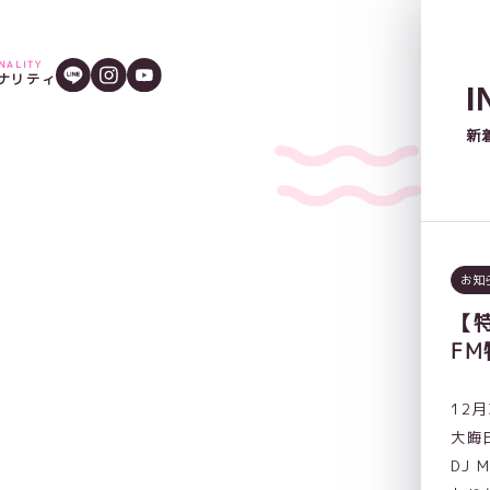
ONALITY
ナリティ
I
新
お知
【
F
12
大晦
DJ