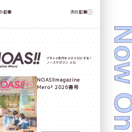
の記事
次の記事
ジモト4世代をメロメロにする！
ノースマガジン メロ
NOAS!!magazine
Mero² 2026春号